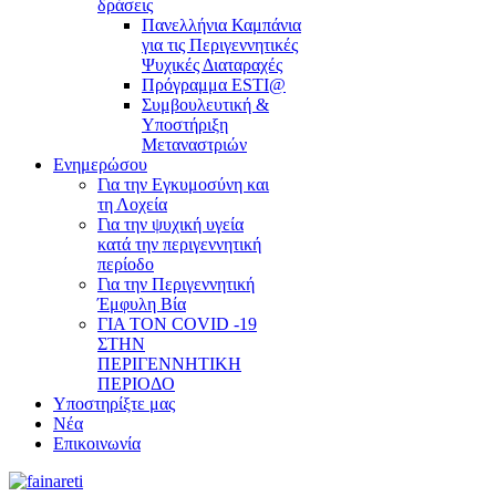
δράσεις
Πανελλήνια Καμπάνια
για τις Περιγεννητικές
Ψυχικές Διαταραχές
Πρόγραμμα ESTI@
Συμβουλευτική &
Υποστήριξη
Μεταναστριών
Ενημερώσου
Για την Εγκυμοσύνη και
τη Λοχεία
Για την ψυχική υγεία
κατά την περιγεννητική
περίοδο
Για την Περιγεννητική
Έμφυλη Βία
ΓΙΑ ΤΟΝ COVID -19
ΣΤΗΝ
ΠΕΡΙΓΕΝΝΗΤΙΚΗ
ΠΕΡΙΟΔΟ
Υποστηρίξτε μας
Νέα
Επικοινωνία