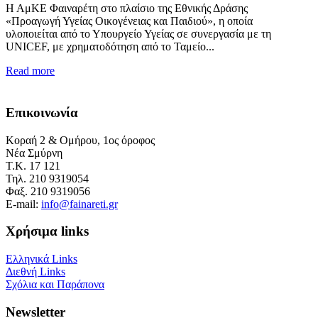
Η ΑμΚΕ Φαιναρέτη στο πλαίσιο της Εθνικής Δράσης
«Προαγωγή Υγείας Οικογένειας και Παιδιού», η οποία
υλοποιείται από το Υπουργείο Υγείας σε συνεργασία με τη
UNICEF, με χρηματοδότηση από το Ταμείο...
Read more
Eπικοινωνία
Κοραή 2 & Ομήρου, 1ος όροφος
Νέα Σμύρνη
Τ.Κ. 17 121
Τηλ. 210 9319054
Φαξ. 210 9319056
E-mail:
info@fainareti.gr
Χρήσιμα links
Ελληνικά Links
Διεθνή Links
Σχόλια και Παράπονα
Newsletter