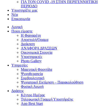
ΓΙΑ ΤΟΝ COVID -19 ΣΤΗΝ ΠΕΡΙΓΕΝΝΗΤΙΚΗ
ΠΕΡΙΟΔΟ
Υποστηρίξτε μας
Νέα
Επικοινωνία
Αρχική
Ποιοι είμαστε
Η Φαιναρέτη
Αποστολή/Όραμα
Διοίκηση
ΑΝΑΦΟΡΑ ΔΡΑΣΕΩΝ
Οικονομικά Στοιχεία
Υποστηρικτές
Photo Gallery
Υπηρεσίες
Μαιευτική Φροντίδα
Ψυχοθεραπεία
Συμβουλευτική
Ψυχιατρική Εκτίμηση – Παρακολούθηση
Φυσική Αγωγή
Δράσεις
Κέντρο Ημέρας
Τηλεφωνική Γραμμή Υποστήριξης
App Best Start