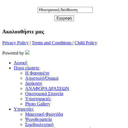
Aκολουθήστε μας
Privacy Policy
|
Terms and Conditions
|
Child Policy
Powered by
Αρχική
Ποιοι είμαστε
Η Φαιναρέτη
Αποστολή/Όραμα
Διοίκηση
ΑΝΑΦΟΡΑ ΔΡΑΣΕΩΝ
Οικονομικά Στοιχεία
Υποστηρικτές
Photo Gallery
Υπηρεσίες
Μαιευτική Φροντίδα
Ψυχοθεραπεία
Συμβουλευτική