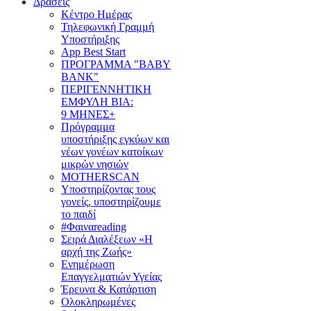
Δράσεις
Κέντρο Ημέρας
Τηλεφωνική Γραμμή
Υποστήριξης
App Best Start
ΠΡΟΓΡΑΜΜΑ "BABY
BANK"
ΠΕΡΙΓΕΝΝΗΤΙΚΗ
ΕΜΦΥΛΗ ΒΙΑ:
9 ΜΗΝΕΣ+
Πρόγραμμα
υποστήριξης εγκύων και
νέων γονέων κατοίκων
μικρών νησιών
MOTHERSCAN
Υποστηρίζοντας τους
γονείς, υποστηρίζουμε
το παιδί
#Φαιναreading
Σειρά Διαλέξεων «Η
αρχή της Ζωής»
Ενημέρωση
Επαγγελματιών Υγείας
Έρευνα & Κατάρτιση
Ολοκληρωμένες