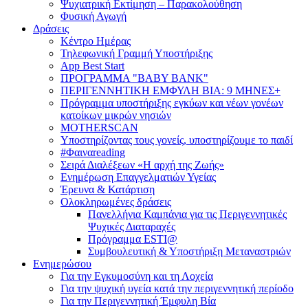
Ψυχιατρική Εκτίμηση – Παρακολούθηση
Φυσική Αγωγή
Δράσεις
Κέντρο Ημέρας
Τηλεφωνική Γραμμή Υποστήριξης
App Best Start
ΠΡΟΓΡΑΜΜΑ "BABY BANK"
ΠΕΡΙΓΕΝΝΗΤΙΚΗ ΕΜΦΥΛΗ ΒΙΑ: 9 ΜΗΝΕΣ+
Πρόγραμμα υποστήριξης εγκύων και νέων γονέων
κατοίκων μικρών νησιών
MOTHERSCAN
Υποστηρίζοντας τους γονείς, υποστηρίζουμε το παιδί
#Φαιναreading
Σειρά Διαλέξεων «Η αρχή της Ζωής»
Ενημέρωση Επαγγελματιών Υγείας
Έρευνα & Κατάρτιση
Ολοκληρωμένες δράσεις
Πανελλήνια Καμπάνια για τις Περιγεννητικές
Ψυχικές Διαταραχές
Πρόγραμμα ESTI@
Συμβουλευτική & Υποστήριξη Μεταναστριών
Ενημερώσου
Για την Εγκυμοσύνη και τη Λοχεία
Για την ψυχική υγεία κατά την περιγεννητική περίοδο
Για την Περιγεννητική Έμφυλη Βία