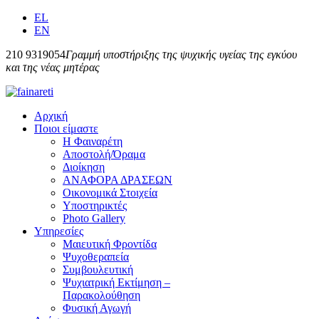
EL
EN
210 9319054
Γραμμή υποστήριξης της ψυχικής υγείας της εγκύου
και της νέας μητέρας
Αρχική
Ποιοι είμαστε
Η Φαιναρέτη
Αποστολή/Όραμα
Διοίκηση
ΑΝΑΦΟΡΑ ΔΡΑΣΕΩΝ
Οικονομικά Στοιχεία
Υποστηρικτές
Photo Gallery
Υπηρεσίες
Μαιευτική Φροντίδα
Ψυχοθεραπεία
Συμβουλευτική
Ψυχιατρική Εκτίμηση –
Παρακολούθηση
Φυσική Αγωγή