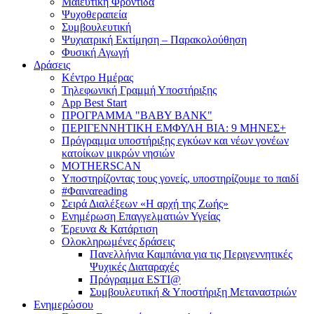
Μαιευτική Φροντίδα
Ψυχοθεραπεία
Συμβουλευτική
Ψυχιατρική Εκτίμηση – Παρακολούθηση
Φυσική Αγωγή
Δράσεις
Κέντρο Ημέρας
Τηλεφωνική Γραμμή Υποστήριξης
App Best Start
ΠΡΟΓΡΑΜΜΑ "BABY BANK"
ΠΕΡΙΓΕΝΝΗΤΙΚΗ ΕΜΦΥΛΗ ΒΙΑ: 9 ΜΗΝΕΣ+
Πρόγραμμα υποστήριξης εγκύων και νέων γονέων
κατοίκων μικρών νησιών
MOTHERSCAN
Υποστηρίζοντας τους γονείς, υποστηρίζουμε το παιδί
#Φαιναreading
Σειρά Διαλέξεων «Η αρχή της Ζωής»
Ενημέρωση Επαγγελματιών Υγείας
Έρευνα & Κατάρτιση
Ολοκληρωμένες δράσεις
Πανελλήνια Καμπάνια για τις Περιγεννητικές
Ψυχικές Διαταραχές
Πρόγραμμα ESTI@
Συμβουλευτική & Υποστήριξη Μεταναστριών
Ενημερώσου