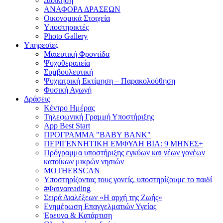
Διοίκηση
ΑΝΑΦΟΡΑ ΔΡΑΣΕΩΝ
Οικονομικά Στοιχεία
Υποστηρικτές
Photo Gallery
Υπηρεσίες
Μαιευτική Φροντίδα
Ψυχοθεραπεία
Συμβουλευτική
Ψυχιατρική Εκτίμηση – Παρακολούθηση
Φυσική Αγωγή
Δράσεις
Κέντρο Ημέρας
Τηλεφωνική Γραμμή Υποστήριξης
App Best Start
ΠΡΟΓΡΑΜΜΑ "BABY BANK"
ΠΕΡΙΓΕΝΝΗΤΙΚΗ ΕΜΦΥΛΗ ΒΙΑ: 9 ΜΗΝΕΣ+
Πρόγραμμα υποστήριξης εγκύων και νέων γονέων
κατοίκων μικρών νησιών
MOTHERSCAN
Υποστηρίζοντας τους γονείς, υποστηρίζουμε το παιδί
#Φαιναreading
Σειρά Διαλέξεων «Η αρχή της Ζωής»
Ενημέρωση Επαγγελματιών Υγείας
Έρευνα & Κατάρτιση