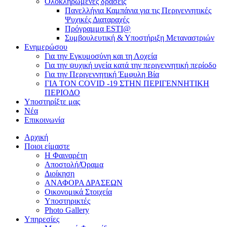
Ολοκληρωμένες δράσεις
Πανελλήνια Καμπάνια για τις Περιγεννητικές
Ψυχικές Διαταραχές
Πρόγραμμα ESTI@
Συμβουλευτική & Υποστήριξη Μεταναστριών
Ενημερώσου
Για την Εγκυμοσύνη και τη Λοχεία
Για την ψυχική υγεία κατά την περιγεννητική περίοδο
Για την Περιγεννητική Έμφυλη Βία
ΓΙΑ ΤΟΝ COVID -19 ΣΤΗΝ ΠΕΡΙΓΕΝΝΗΤΙΚΗ
ΠΕΡΙΟΔΟ
Υποστηρίξτε μας
Νέα
Επικοινωνία
Αρχική
Ποιοι είμαστε
Η Φαιναρέτη
Αποστολή/Όραμα
Διοίκηση
ΑΝΑΦΟΡΑ ΔΡΑΣΕΩΝ
Οικονομικά Στοιχεία
Υποστηρικτές
Photo Gallery
Υπηρεσίες