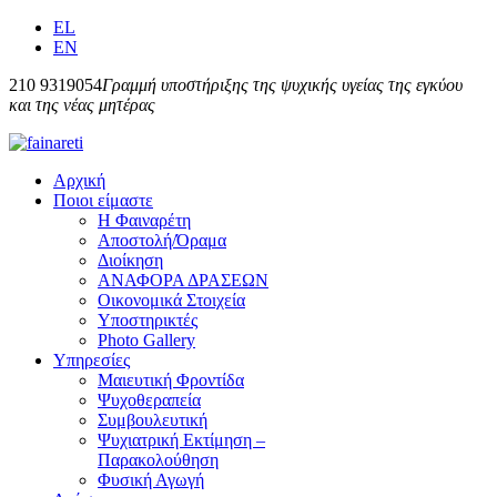
EL
EN
210 9319054
Γραμμή υποστήριξης της ψυχικής υγείας της εγκύου
και της νέας μητέρας
Αρχική
Ποιοι είμαστε
Η Φαιναρέτη
Αποστολή/Όραμα
Διοίκηση
ΑΝΑΦΟΡΑ ΔΡΑΣΕΩΝ
Οικονομικά Στοιχεία
Υποστηρικτές
Photo Gallery
Υπηρεσίες
Μαιευτική Φροντίδα
Ψυχοθεραπεία
Συμβουλευτική
Ψυχιατρική Εκτίμηση –
Παρακολούθηση
Φυσική Αγωγή