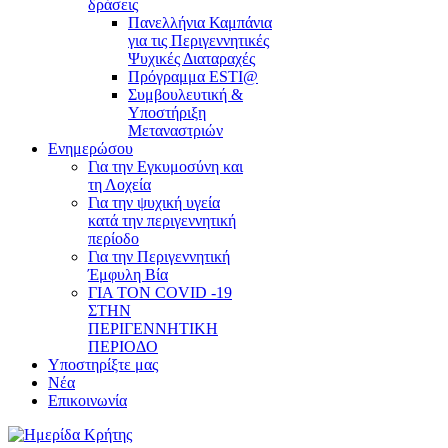
δράσεις
Πανελλήνια Καμπάνια
για τις Περιγεννητικές
Ψυχικές Διαταραχές
Πρόγραμμα ESTI@
Συμβουλευτική &
Υποστήριξη
Μεταναστριών
Ενημερώσου
Για την Εγκυμοσύνη και
τη Λοχεία
Για την ψυχική υγεία
κατά την περιγεννητική
περίοδο
Για την Περιγεννητική
Έμφυλη Βία
ΓΙΑ ΤΟΝ COVID -19
ΣΤΗΝ
ΠΕΡΙΓΕΝΝΗΤΙΚΗ
ΠΕΡΙΟΔΟ
Υποστηρίξτε μας
Νέα
Επικοινωνία