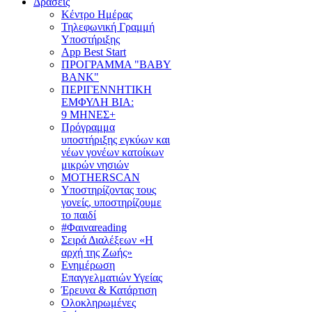
Δράσεις
Κέντρο Ημέρας
Τηλεφωνική Γραμμή
Υποστήριξης
App Best Start
ΠΡΟΓΡΑΜΜΑ "BABY
BANK"
ΠΕΡΙΓΕΝΝΗΤΙΚΗ
ΕΜΦΥΛΗ ΒΙΑ:
9 ΜΗΝΕΣ+
Πρόγραμμα
υποστήριξης εγκύων και
νέων γονέων κατοίκων
μικρών νησιών
MOTHERSCAN
Υποστηρίζοντας τους
γονείς, υποστηρίζουμε
το παιδί
#Φαιναreading
Σειρά Διαλέξεων «Η
αρχή της Ζωής»
Ενημέρωση
Επαγγελματιών Υγείας
Έρευνα & Κατάρτιση
Ολοκληρωμένες